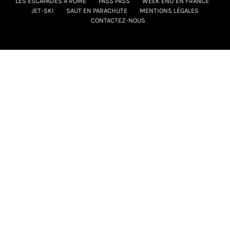
LES ESCAPADES À ROME
PASS PASS
WEEK END EN FRANCE
JET-SKI
SAUT EN PARACHUTE
MENTIONS LÉGALES
CONTACTEZ-NOUS