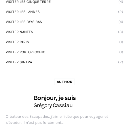
VISITER LES CINQUE TERRE
(4)
VISITER LES LANDES
(2)
VISITER LES PAYS BAS
(4)
VISITER NANTES
(3)
VISITER PARIS
(1)
VISITER PORTOVECCHIO
(1)
VISITER SINTRA
(2)
AUTHOR
Bonjour, je suis
Grégory Cassiau
Créateur des Escapades, j'aime l'idée que pour voyager et
s’évader, il n’est pas forcément…