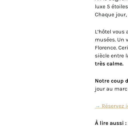
luxe 5 étoile
Chaque jour,
L’hôtel vous 
musées. Un v
Florence. Cer
siècle entre 
très calme.
Notre coup d
jour au march
→ Réservez ic
À lire aussi :