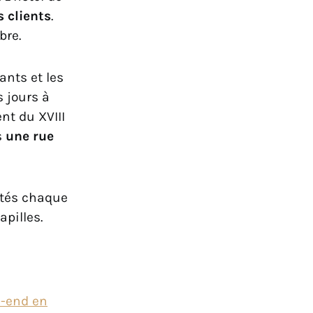
s clients
.
bre.
ants et les
 jours à
nt du XVIII
s
une rue
etés chaque
pilles.
k-end en