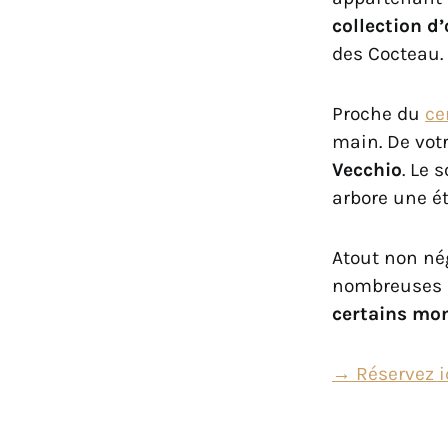
collection d
des Cocteau.
Proche du
ce
main. De vot
Vecchio
. Le 
arbore une ét
Atout non né
nombreuses 
certains m
→ Réservez ic