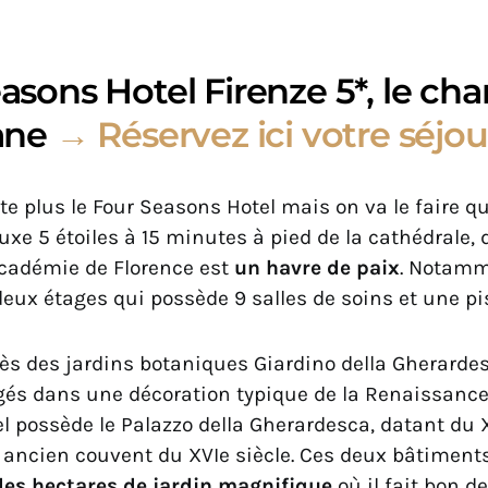
asons Hotel Firenze 5*, le ch
cane
→ Réservez ici votre séjou
te plus le Four Seasons Hotel mais on va le faire 
luxe 5 étoiles à 15 minutes à pied de la cathédrale, 
’Académie de Florence est
un havre de paix
. Notamm
deux étages qui possède 9 salles de soins et une pi
rès des jardins botaniques Giardino della Gherarde
és dans une décoration typique de la Renaissance.
l possède le Palazzo della Gherardesca, datant du 
un ancien couvent du XVIe siècle. Ces deux bâtiment
des hectares de jardin magnifique
où il fait bon de