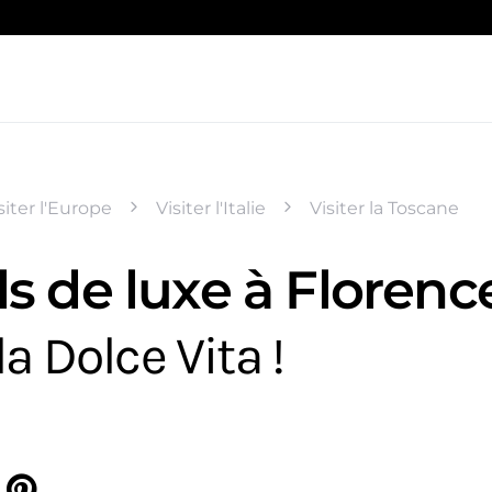
siter l'Europe
Visiter l'Italie
Visiter la Toscane
s de luxe à Florence
la Dolce Vita !