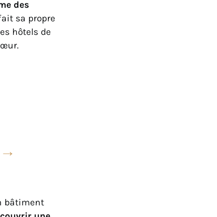
ème des
fait sa propre
es hôtels de
cœur.
→
un bâtiment
couvrir une