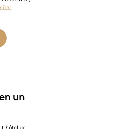
siter
e en un
 L’hôtel de