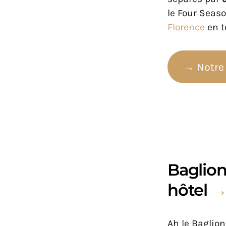
le Four Seaso
Florence
en t
→ Notre 
Baglioni
hôtel
→
Ah le Baglion