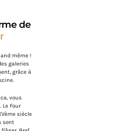
arme de
r
quand même !
des galeries
ent, grâce à
scine.
sca, vous
 Le Four
XVème siècle
s sont
 flâner. Bref,