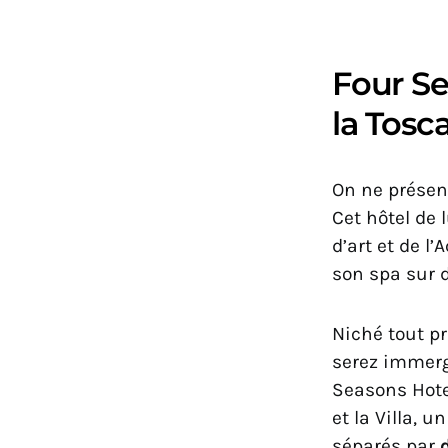
Four Se
la Tos
On ne présen
Cet hôtel de 
d’art et de l
son spa sur 
Niché tout p
serez immerg
Seasons Hote
et la Villa, 
séparés par