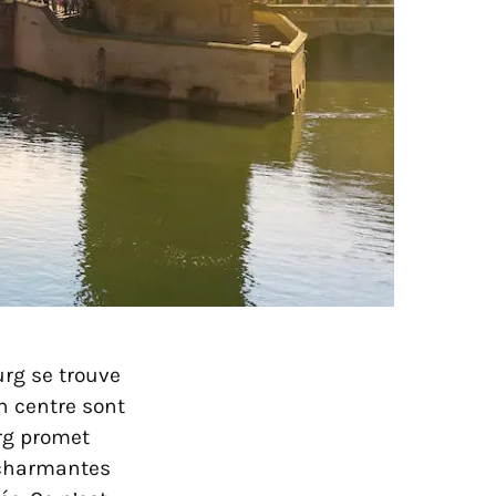
urg se trouve
on centre sont
urg promet
 charmantes