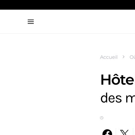
Search for:
Accueil
O
Hôtel
des m