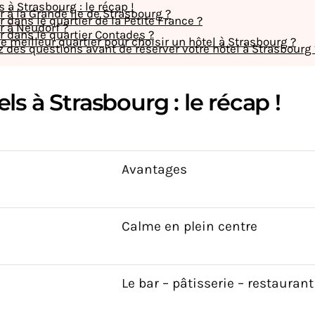
s à Strasbourg : le récap !
 à la Grande Île de Strasbourg ?
 dans le quartier de la Petite France ?
r à Neudorf ?
 dans le quartier Contades ?
le meilleur quartier pour choisir un hôtel à Strasbourg ?
 des questions avant de réserver votre hôtel à Strasbourg 
ls à Strasbourg : le récap !
Avantages
Calme en plein centre
Le bar – pâtisserie – restaurant 