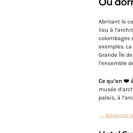
Où dorm
Abritant le c
lieu à l’arch
colombages e
exemples. La 
Grande Île de
l’ensemble de 
Ce qu’on ❤️ 
musée d’arché
palais, à l’a
→ Réservez vo