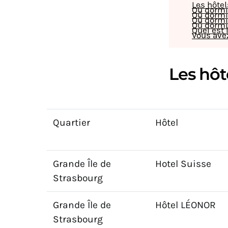
Les hôtel
Où dormir
Où dormir
Où dormi
Où dormir
Quel est 
Vous avez
Les hôte
Quartier
Hôtel
Grande Île de
Hotel Suisse
Strasbourg
Grande Île de
Hôtel LÉONOR
Strasbourg