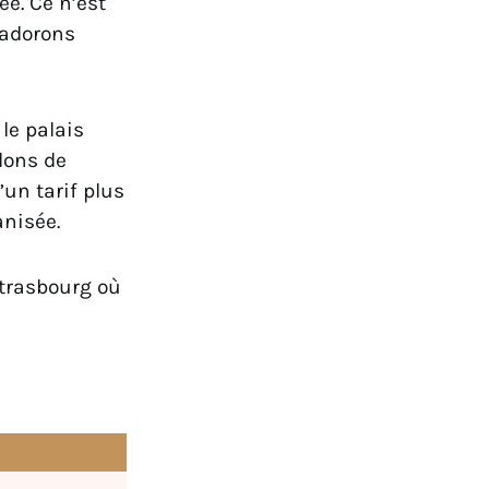
e. Ce n’est
 adorons
 le palais
lons de
’un tarif plus
anisée.
trasbourg où