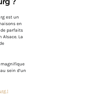
urg ?
urg est un
 maisons en
de parfaits
n Alsace. La
 de
n magnifique
 au sein d’un
rg !