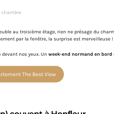
la chambre
uble au troisième étage, rien ne présage du charm
lement par la fenêtre, la surprise est merveilleuse !
e devant nos yeux. Un
week-end normand en bord 
artement The Best View
n) couvent à Honfleur