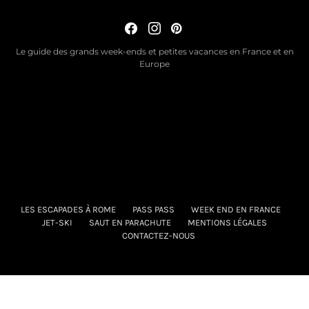
Le guide des grands week-ends et petites vacances en France et en
Europe
LES ESCAPADES À ROME
PASS PASS
WEEK END EN FRANCE
JET-SKI
SAUT EN PARACHUTE
MENTIONS LÉGALES
CONTACTEZ-NOUS