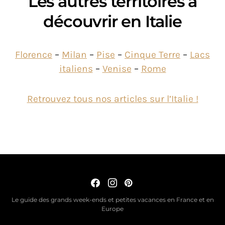
Les autres territoires à
découvrir en Italie
Florence
–
Milan
–
Pise
–
Cinque Terre
–
Lacs
italiens
–
Venise
–
Rome
Retrouvez tous nos articles sur l’Italie !
Le guide des grands week-ends et petites vacances en France et en
Europe