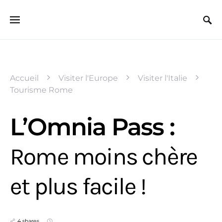
Search for:
Accueil
Visiter l'Europe
Visiter l'Italie
Tourisme Rome
L’Omnia Pass :
Rome moins chère
et plus facile !
4 shares