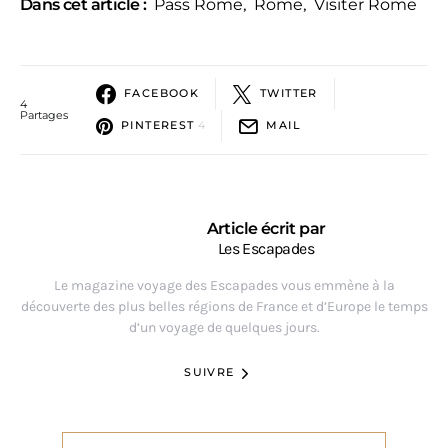
Dans cet article :
Pass Rome
,
Rome
,
Visiter Rome
FACEBOOK
TWITTER
4
Partages
PINTEREST
4
MAIL
Article écrit par
Les Escapades
Le magazine voyage des Escapades vous emmène à la
découverte des plus belles régions de France et d’Europe le temps
d’un voyage de quelques jours.
SUIVRE