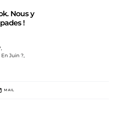
ok. Nous y
pades !
?
,
 En Juin ?
,
MAIL