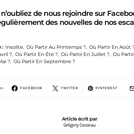
 n’oubliez de nous rejoindre sur Facebo
égulièrement des nouvelles de nos esca
 :
Insolite
,
Où Partir Au Printemps ?
,
Où Partir En Août 
vril ?
,
Où Partir En Été ?
,
Où Partir En Juillet ?
,
Où Partir
Mai ?
,
Où Partir En Septembre ?
ges
FACEBOOK
TWITTER
PINTEREST
1
Article écrit par
Grégory Cassiau