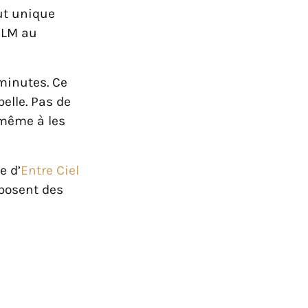
ut unique
 ULM au
minutes. Ce
elle. Pas de
 même à les
e d’
Entre Ciel
oposent des