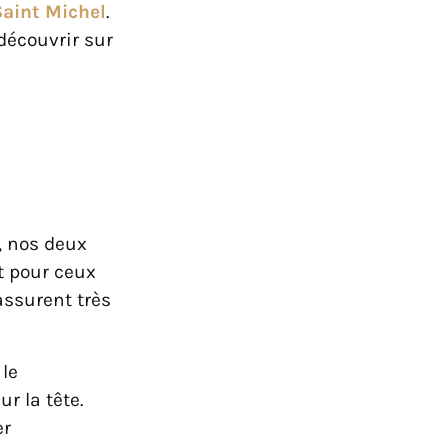
aint Michel
.
découvrir sur
, nos deux
Et pour ceux
assurent très
le
r la tête.
er