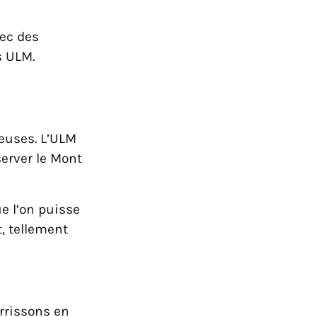
vec des
s ULM.
leuses. L’ULM
server le Mont
e l’on puisse
t, tellement
errissons en