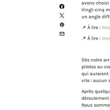
avons choisi 
Vingt-cinq m
un angle diff
📌 À lire :
Wee
📌 À lire :
Wee
Dès notre arr
pilotes au co
qui auraient 
vite : aucun 
Après quelqu
déroulement d
Nous sommes 