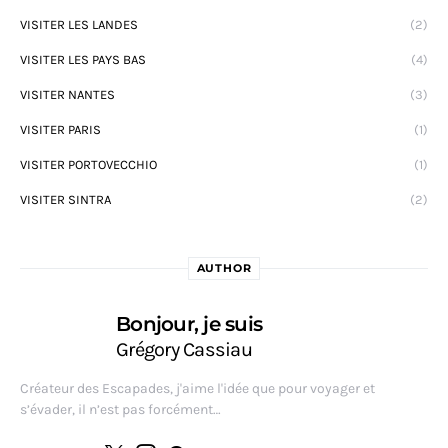
VISITER LES LANDES
(2)
VISITER LES PAYS BAS
(4)
VISITER NANTES
(3)
VISITER PARIS
(1)
VISITER PORTOVECCHIO
(1)
VISITER SINTRA
(2)
AUTHOR
Bonjour, je suis
Grégory Cassiau
Créateur des Escapades, j'aime l'idée que pour voyager et
s’évader, il n’est pas forcément…