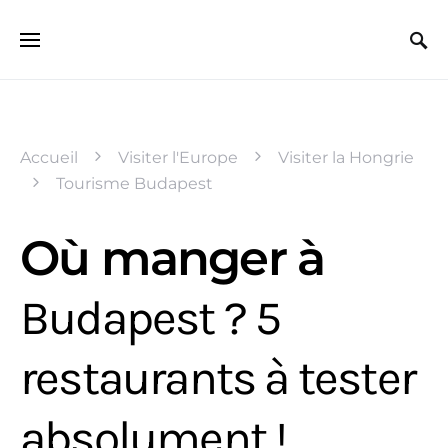
Search for:
Accueil
Visiter l'Europe
Visiter la Hongrie
Tourisme Budapest
Où manger à
Budapest ? 5
restaurants à tester
absolument !