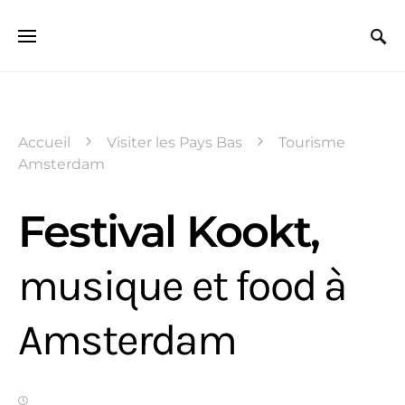
Search for:
Accueil
Visiter les Pays Bas
Tourisme
Amsterdam
Festival Kookt,
musique et food à
Amsterdam