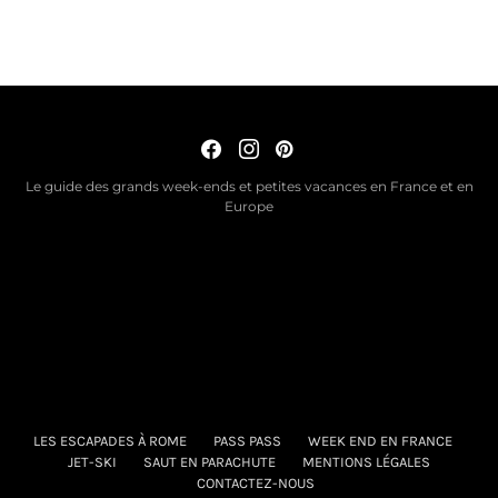
Le guide des grands week-ends et petites vacances en France et en
Europe
LES ESCAPADES À ROME
PASS PASS
WEEK END EN FRANCE
JET-SKI
SAUT EN PARACHUTE
MENTIONS LÉGALES
CONTACTEZ-NOUS