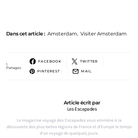
Dans cet article :
Amsterdam
,
Visiter Amsterdam
FACEBOOK
TWITTER
1
Partages
PINTEREST
1
MAIL
Article écrit par
Les Escapades
Le magazine voyage des Escapades vous emmène à la
découverte des plus belles régions de France et d’Europe le temps
d’un voyage de quelques jours.