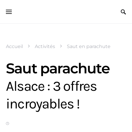
Search for:
Accueil
Activités
Saut en parachute
Saut parachute
Alsace : 3 offres
incroyables !