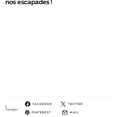
nos escapades !
FACEBOOK
TWITTER
6
Partages
PINTEREST
6
MAIL