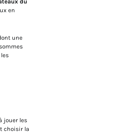
âteaux du
eux en
dont une
us sommes
 les
à jouer les
t choisir la