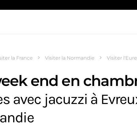
siter la France
Visiter la Normandie
Visiter l'Eure
eek end en chamb
es avec jacuzzi à Evreu
andie