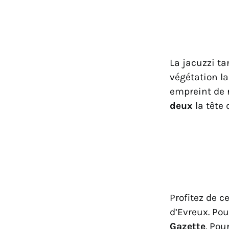
La jacuzzi ta
végétation lai
empreint de 
deux
la tête 
Profitez de 
d’Evreux. Po
Gazette
. Pou