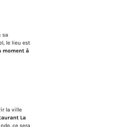
c sa
l, le lieu est
un moment à
 la ville
taurant La
ande, ce sera