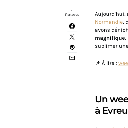
1
Aujourd’hui,
Partages
Normandie
, 
avons dénich
magnifique
,
sublimer une
📌 À lire :
wee
Un week
à Evreu