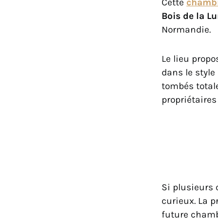
Cette
chambr
Bois de la L
Normandie.
Le lieu prop
dans le styl
tombés total
propriétaires
Si plusieurs 
curieux. La p
future chamb