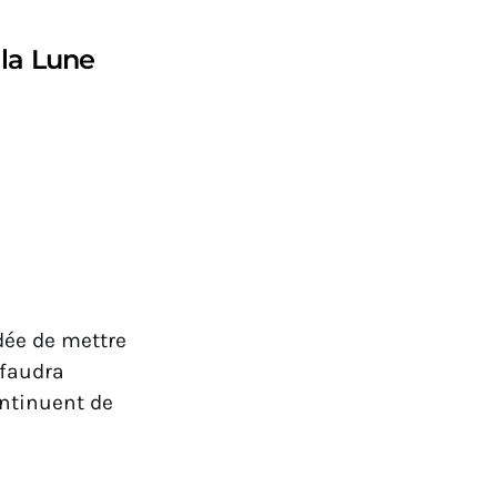
la Lune
dée de mettre
l faudra
ontinuent de