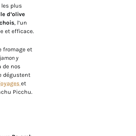
 les plus
le d’olive
chois
, l’un
 et efficace.
e fromage et
jamon y
a de nos
se dégustent
Voyages
et
achu Picchu.