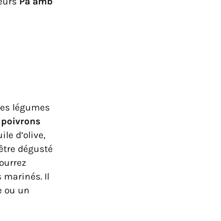
leurs
Pa amb
 les légumes
t
poivrons
le d’olive,
 être dégusté
pourrez
 marinés. Il
e ou un