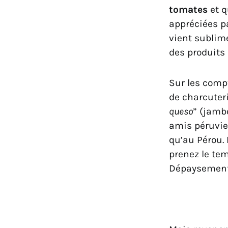
tomates
et q
appréciées pa
vient sublime
des produits 
Sur les comp
de charcuteri
queso
” (jamb
amis péruvie
qu’au Pérou.
prenez le te
Dépaysement