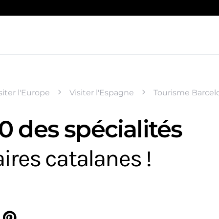
siter l'Europe
Visiter l'Espagne
Tourisme Barcel
0 des spécialités
aires catalanes !