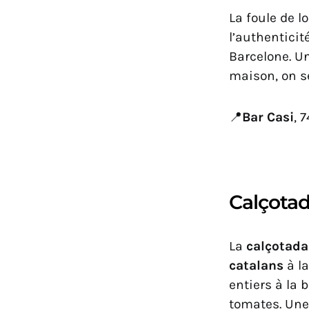
La foule de l
l’authenticit
Barcelone. Un
maison, on se
📍
Bar Casi
, 
Calçota
La
calçotada
catalans
à la
entiers à la 
tomates. Une 