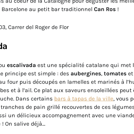
s au coeur de la Catalogne pour déguster les meil
 Barcelone au petit bar traditionnel
Can Ros
!
303, Carrer del Roger de Flor
da
 ou
escalivada
est une spécialité catalane qui met
Le principe est simple : des
aubergines
,
tomates
e
au four puis découpés en lamelles et marinés à l’hui
bes et à l’ail. Ce plat aux saveurs ensoleillées peut
uche. Dans certains
bars à tapas de la ville
, vous 
tranches de pain grillé recouvertes de ces légumes
ssi un délicieux accompagnement avec une viand
é ! On salive déjà…