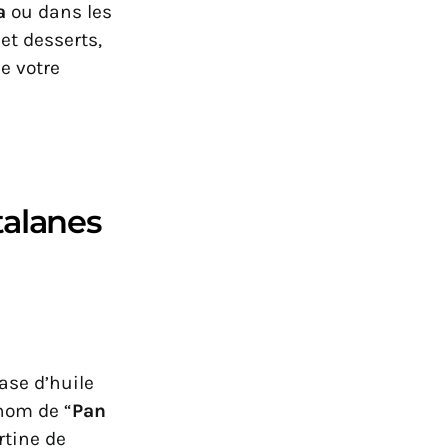
a
ou dans les
 et desserts,
e votre
talanes
ase d’huile
 nom de “
Pan
rtine de