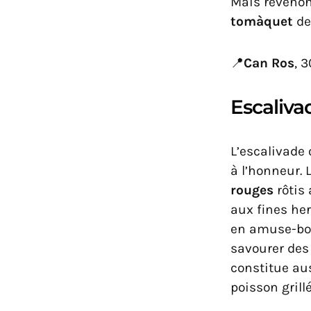
Mais revenon
tomàquet
de
📍
Can Ros
, 
Escaliva
L’escalivade
à l’honneur. 
rouges
rôtis 
aux fines her
en amuse-bo
savourer des 
constitue au
poisson grill