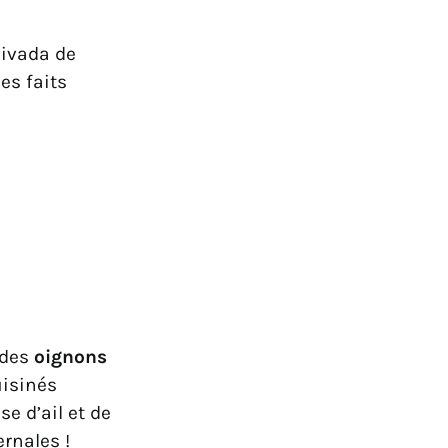
alivada de
es faits
 des
oignons
uisinés
se d’ail et de
ernales !