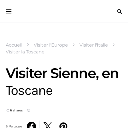
Search for:
Accueil
Visiter l'Europe
Visiter l'Italie
Visiter la Toscane
Visiter Sienne, en
Toscane
6 shares
6 Partages