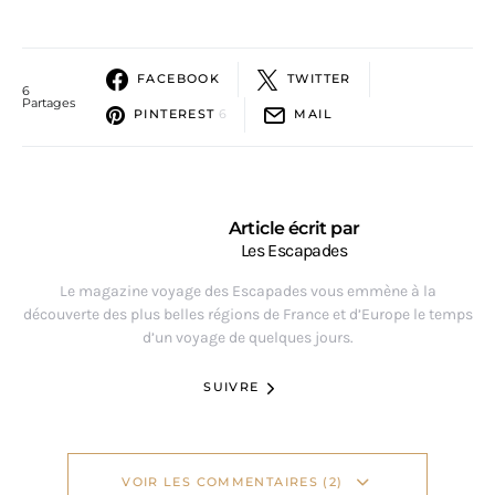
FACEBOOK
TWITTER
6
Partages
PINTEREST
6
MAIL
Article écrit par
Les Escapades
Le magazine voyage des Escapades vous emmène à la
découverte des plus belles régions de France et d’Europe le temps
d’un voyage de quelques jours.
SUIVRE
VOIR LES COMMENTAIRES (2)