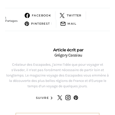
FACEBOOK
TWITTER
1
Partages
PINTEREST
1
MAIL
Article écrit par
Grégory Cassiau
Créateur des Escapades, j'aime l'idée que pour voyager et
s’évader, il n’est pas forcément nécessaire de partir loin et
longtemps. Le magazine voyage des Escapades vous emmène à
la découverte des plus belles régions de France et d’Europe le
temps d’un voyage de quelques jours.
SUIVRE