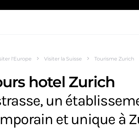
siter l'Europe
Visiter la Suisse
Tourisme Zurich
urs hotel Zurich
trasse, un établissem
mporain et unique à Z