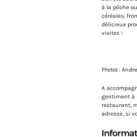
à la pêche ou
céréales, fro
délicieux pr
visites !
Photos :
Andre
A accompagne
gentiment à n
restaurant, 
adresse, si v
Informat