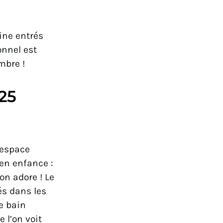
eine entrés
onnel est
mbre !
25
 espace
en enfance :
on adore ! Le
és dans les
e bain
 l’on voit