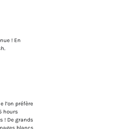
enue ! En
ch.
e l’on préfère
25 hours
s ! De grands
romages blancs