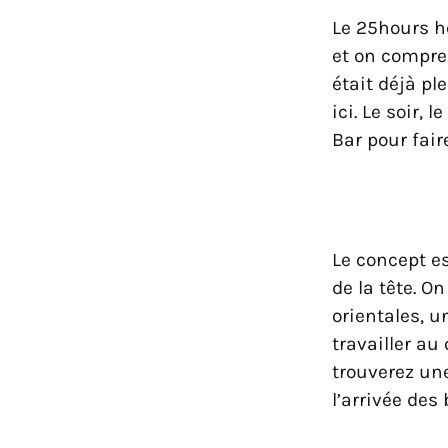
Le 25hours h
et on compren
était déjà pl
ici. Le soir,
Bar pour faire
Le concept e
de la tête. O
orientales, 
travailler au
trouverez une
l’arrivée des