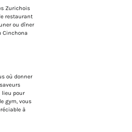
es Zurichois
le restaurant
euner ou dîner
 au Cinchona
lus où donner
 saveurs
 lieu pour
 de gym, vous
réciable à