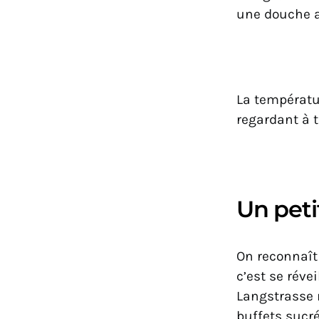
une douche a
La températur
regardant à t
Un peti
On reconnaît 
c’est se réve
Langstrasse 
buffets sucré