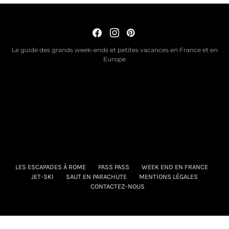
Le guide des grands week-ends et petites vacances en France et en
Europe
LES ESCAPADES À ROME
PASS PASS
WEEK END EN FRANCE
JET-SKI
SAUT EN PARACHUTE
MENTIONS LÉGALES
CONTACTEZ-NOUS